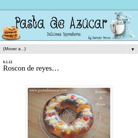
▼
6.1.12
Roscon de reyes…