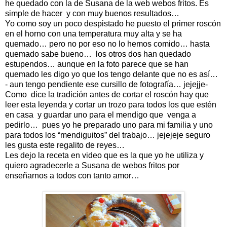
he quedado con la de Susana de la web webos fritos. Es
simple de hacer y con muy buenos resultados…
Yo como soy un poco despistado he puesto el primer roscón
en el horno con una temperatura muy alta y se ha
quemado… pero no por eso no lo hemos comido… hasta
quemado sabe bueno… los otros dos han quedado
estupendos… aunque en la foto parece que se han
quemado les digo yo que los tengo delante que no es así…
- aun tengo pendiente ese cursillo de fotografía… jejejje-
Como dice la tradición antes de cortar el roscón hay que
leer esta leyenda y cortar un trozo para todos los que estén
en casa y guardar uno para el mendigo que venga a
pedirlo… pues yo he preparado uno para mi familia y uno
para todos los “mendiguitos” del trabajo… jejejeje seguro
les gusta este regalito de reyes…
Les dejo la receta en video que es la que yo he utiliza y
quiero agradecerle a Susana de webos fritos por
enseñarnos a todos con tanto amor…